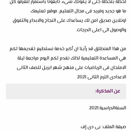
لحظة بلحظة حتى لا يفوتك شىء. تابعونا باستمرار لتعرفو كل
ما هو جديد وفريد فى مجال التعليم. موقع تعليمك
اونلاين صديق امن لك يساعدك على النجاح والابداع والتفوق
والوصول الى اعلى الدرجات.
من هذا المنطلق قد رأينا ان أكبر خدمة نستطيع تقديمها لكم
هي المساعدة التعليمية لذلك نقدم لكم اليوم مراجعة ليلة
الامتحان فى الرياضيات على منهج شهر ابريل للصف الثانى
الاعدادى الترم الثانى 2021
عن المذكرة:
السنةالدراسية:2021
صيغة الملف: بى دى إف