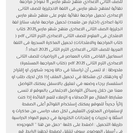
للصف الثاني الاعدادي منهج شهر مارس 11 نموذج مراجعة
نهائية لمنهج شهر مارس فى اللغة الانجليزية للصف الثانى
الإعدادى تحميل مراجعة نهائية علوم على منهج شهر مارس
تانية اعدادى (اختيار من متعدد) تحميل مراجعة فايف ستارز لغة
انجليزية الصف الثانى الاعدادى منهج شهر مارس2021 كتاب
الامتحان فى العلوم للصف الثانى الاعدادى الترم الثانى pdf (
كتاب المراجعة والامتحانات) تحميل المذكرة السحرية فى اللغة
العربية للصف الثانى الاعدادى الترم الثانى 2021 اعداد أ:
اسماعيل القاضى كتاب المعاصر فى الرياضيات للصف الثانى
الاعدادى الترم الثانى 2021 pdf (كتاب المراجعة المستمرة)
ملحوظة : لا تنسى أن تراسلنا في حالة وجود شكوى او إقتراح
أو واجهتك اى مشكلة في تحميل الملف إذا كان لديك طلب او
استفسار برجاء وضعه في تعليق بالاسفل يمكنك التواصل
معنا من خلال وسائل التواصل الاجتماعى بالموقع لا تنسى
مشاركة المقال مع الأصدقاء و الزملاء لتعم الفائدة إذا كنت
زائراً جديداً للموقع يمكنك إستخدام القوائم أعلى الصفحة
لإستعراض المحتوى التعليمى لكل صف دراسى من مذكرات و
اسئلة و تدريبات و إمتحانات الكترونية في جميع المواد الدراسية
طريقة التحميل : اضغط على كلمة “حمل من هنا ” الموجوده
في أسفل الموضوع. سوف تنتقل لصفحة تجهيز الرابط. قم