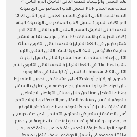
علم النفس والإجتماع للصف الثانى الثانوى الترم الثانى أ/
حمادة عبد الفتاح PDF تحميل كتاب المعاصر فى الرياضيات
البحتة للصف الثانى الثانوى القسم العلمى الترم الثانى 2021
pdf (كتاب الشرح ) تحميل كتاب المعاصر فى الرياضيات البحتة
للصف الثانى الثانوى القسم العلمى الترم الثانى 2021 pdf
(كتاب التدريبات والامتحانات) 10 نماذج مراجعة نهائية لمنهج
شهر مارس فى اللغة الانجليزية للصف الثانى الثانوى أسئلة
مراجعة نهائية فى اللغة العربية للصف الثانى الثانوى الترم
الثانى إعداد الاستاذ رضا عبد السلام القبانى تحميل اجابات
كتاب The Best في اللغة الانجليزية للصف الثاني الثانوي الترم
الثاني 2021 ملحوظة : لا تنسى أن تراسلنا في حالة وجود
شكوى او إقتراح أو واجهتك اى مشكلة في تحميل الملف إذا
كان لديك طلب او استفسار برجاء وضعه في تعليق بالاسفل
يمكنك التواصل معنا من خلال وسائل التواصل الاجتماعى
بالموقع لا تنسى مشاركة المقال مع الأصدقاء و الزملاء لتعم
الفائدة إذا كنت زائراً جديداً للموقع يمكنك إستخدام القوائم
أعلى الصفحة لإستعراض المحتوى التعليمى لكل صف دراسى
من مذكرات و اسئلة و تدريبات و إمتحانات الكترونية في جميع
المواد الدراسية طريقة التحميل : اضغط على كلمة “حمل من
هنا ” الموجوده في أسفل الموضوع. سوف تنتقل لصفحة