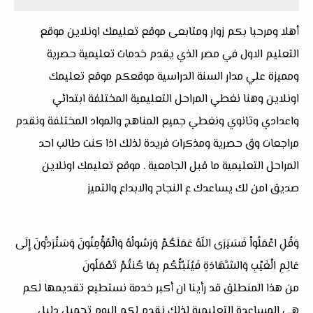
أهلا ومرحبا بكم زوار ومتابعى موقع تعليمك اونلاين موقع
التعليم الاول في مصر الذي يقدم خدمات تعليمية حصرية
ومميزة علي مدار السنة الدراسية موقعكم موقع تعليمك
اونلاين وهنا نغطي المراحل التعليمية المختلفة ابتدائي
واعدادي وثانوي ونغطي جميع المناهج والمواد المختلفة ونقدم
مراجعات وق حصرية ومذكرات فريدة لذلك اذا كنت طالب احد
المراحل التعليمية ما قبل الجامعية . موقع تعليمك اونلاين
صديق امن لك يساعدك ع النجاح والابداع والتميز
وَقُلِ اعْمَلُواْ فَسَيَرَى اللّهُ عَمَلَكُمْ وَرَسُولُهُ وَالْمُؤْمِنُونَ وَسَتُرَدُّونَ إِلَى
عَالِمِ الْغَيْبِ وَالشَّهَادَةِ فَيُنَبِّئُكُم بِمَا كُنتُمْ تَعْمَلُونَ
من هذا المنطلق قد رأينا ان أكبر خدمة نستطيع تقديمها لكم
هي المساعدة التعليمية لذلك نقدم لكم اليوم تحميل دليل