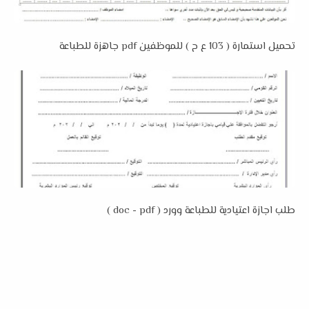
تحميل استمارة ( 103 ع ح ) للموظفين pdf جاهزة للطباعة
طلب اجازة اعتيادية للطباعة وورد ( doc - pdf )