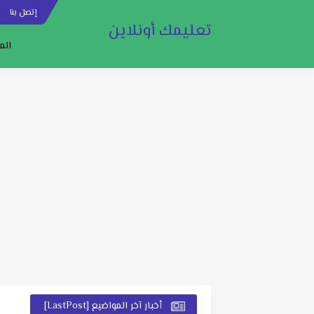
إتصل بنا
س
تعليمك أونلاين
الم
أخبار آخر المواضيع [LastPost]