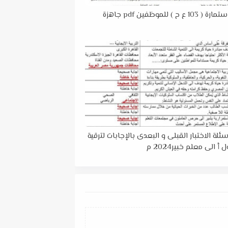
تحميل استمارة ( 103 ع ح ) للموظفين pdf جاهزة
ئلة الاختبار القبلى و البعدى بالإجابات لترقية
أ الى معلم خبير2024 م