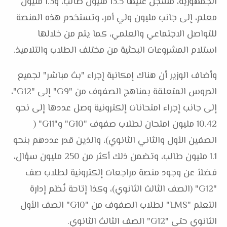
الجمهورية، مسجل عليها 13.5 مليون طالب، و1.3 مليون
معلم، إلى جانب مليون ولي أمر، وتستخدم هذه المنصة
للتواصل الاجتماعي والعلمي، كما يتم من خلالها
استلام المشروعات البحثية من مختلف الطلاب والتلاميذ.
وأضاف الوزير أن هناك إمكانية إجراء "بث مباشر" لجميع
الدروس المتعلقة بمناهج الصفوف من "G9" إلى "G12"،
إلى جانب إجراء امتحانات إلكترونية وصل عددها إلى نحو
10.42 مليون امتحان لطلاب صفوف "G10" و"G11" (
الصفين الأول والثاني الثانوي)، والذين قدر عددهم بنحو
1.1 مليون طالب، وتضمن ذلك أكثر من 250 مليون سؤال،
فضلاً عن وجود منصة مراجعات إلكترونية لطلاب صف
"G12" (الصف الثالث الثانوي)، وكذا إتاحة نُظم إدارة
التعلم "LMS" لطلاب الصفوف من "G10" الصف الأول
الثانوي حتى "G12" الصف الثالث الثانوي.