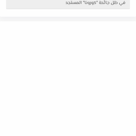
في ظل جائحة "كورونا" المستجد