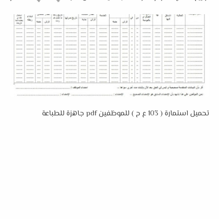
تحميل استمارة ( 103 ع ح ) للموظفين pdf جاهزة للطباعة