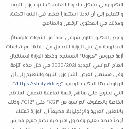
التكنولوجي بشكل ملحوظ للغاية، كما نوه وزير التربية
والتعليم إلى أن لدينا استثماراً ضخما في البنية التحتية،
وكذلك في المحتوى الرقمي والمناهج.
وعرض الدكتور طارق شوقي عدداً من الأدوات والوسائل
المطروحة من قبل الوزارة للتعامل من خلالها مع تداعيات
أزمة فيروس "كورونا" المستجد، وخطة الوزارة لاستقبال
العام الدراسي الجديد 2020/2021 في ظل هذه الأزمة،
وفى مستهل العرض، أشار وزير التربية والتعليم إلى أن
الوزارة لديها المكتبة الرقمية "
https://study.ekb.eg/
"،
التي تحتوى على مناهج رقمية تفاعلية تتضمن المناهج
الخاصة بالصفوف الدراسية من "KG1" حتى "G12"، وذلك
باللغتين العربية والإنجليزية، مضيفاً أن الوزارة تمتلك
أيضاً منصة تعليم وفصول افتراضية تضم جميع مدارس