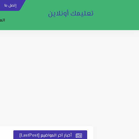
إتصل بنا
س
تعليمك أونلاين
الم
أخبار آخر المواضيع [LastPost]