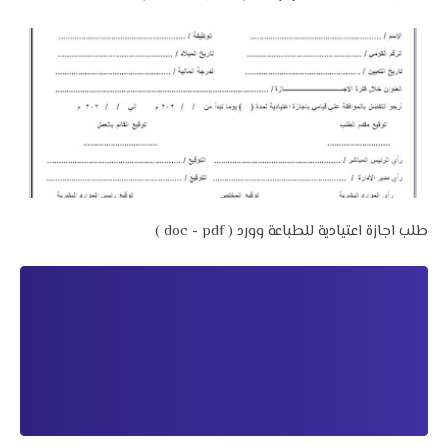
طلب اجازة اعتيادية للطباعة وورد ( doc - pdf )