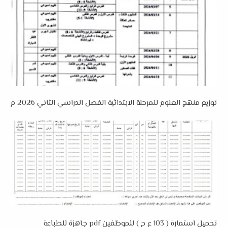
توزيع منهج العلوم للمرحلة الابتدائية الفصل الدراسي الثاني 2026 م
تحميل استمارة ( 103 ع ح ) للموظفين pdf جاهزة للطباعة